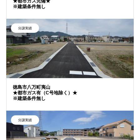
★都市ガス完備★
※建築条件無し
分譲実績
徳島市八万町夷山
★都市ガス有（C号地除く）★
※建築条件無し
分譲実績