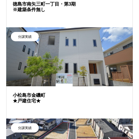
徳島市南矢三町一丁目・第3期
※建築条件無し
分譲実績
小松島市金磯町
★戸建住宅★
分譲実績