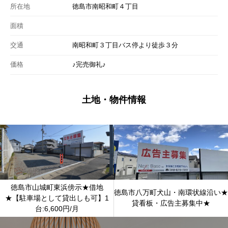
所在地
徳島市南昭和町４丁目
面積
交通
南昭和町３丁目バス停より徒歩３分
価格
♪完売御礼♪
土地・物件情報
徳島市山城町東浜傍示★借地
徳島市八万町犬山・南環状線沿い★
★【駐車場として貸出しも可】1
貸看板・広告主募集中★
台:6,600円/月