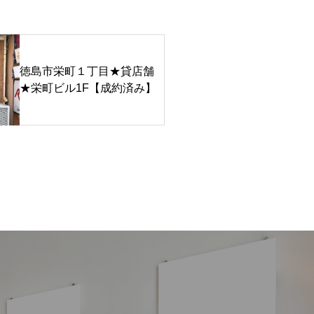
徳島市栄町１丁目★貸店舗
★栄町ビル1F【成約済み】