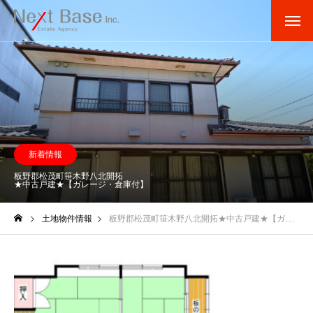
新着情報
板野郡松茂町笹木野八北開拓
★中古戸建★【ガレージ・倉庫付】
土地物件情報
板野郡松茂町笹木野八北開拓★中古戸建★【ガレージ・倉庫付】