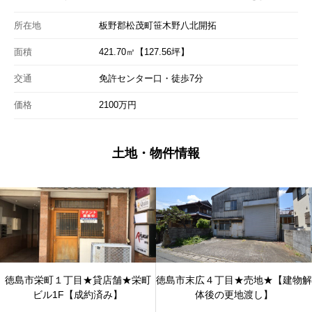
所在地
板野郡松茂町笹木野八北開拓
面積
421.70㎡【127.56坪】
交通
免許センター口・徒歩7分
価格
2100万円
土地・物件情報
徳島市栄町１丁目★貸店舗★栄町
徳島市末広４丁目★売地★【建物解
ビル1F【成約済み】
体後の更地渡し】