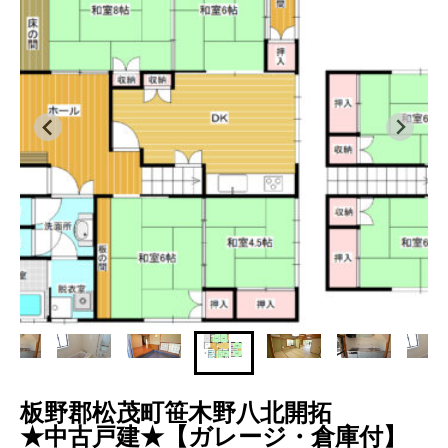
板野郡松茂町笹木野八北開拓
★中古戸建★【ガレージ・倉庫付】